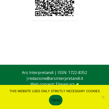
Ars Interpretandi
| ISSN: 1722-8352
|
redazione@arsinterpretandi.it
Web concept:
EIteam scs
THIS WEBSITE USES ONLY STRICTLY NECESSARY COOKIES
Close