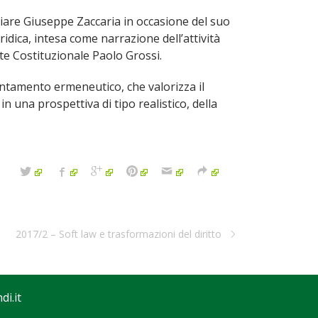
eggiare Giuseppe Zaccaria in occasione del suo
idica, intesa come narrazione dell’attività
rte Costituzionale Paolo Grossi.
ientamento ermeneutico, che valorizza il
n una prospettiva di tipo realistico, della
2017/2 – Soft law e trasformazioni del diritto
i.it