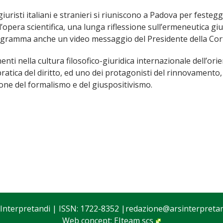
 e giuristi italiani e stranieri si riuniscono a Padova per fest
pera scientifica, una lunga riflessione sull’ermeneutica giur
In programma anche un video messaggio del Presidente della Co
nti nella cultura filosofico-giuridica internazionale dell’or
atica del diritto, ed uno dei protagonisti del rinnovamento, i
ione del formalismo e del giuspositivismo.
 Interpretandi
| ISSN: 1722-8352 |
redazione@arsinterpretand
Web concept:
EIteam scs