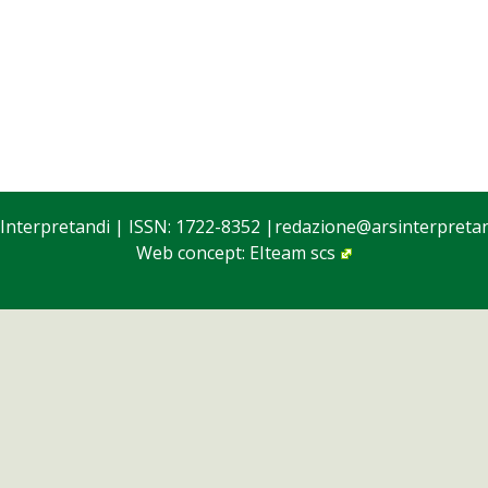
 Interpretandi
| ISSN: 1722-8352 |
redazione@arsinterpretand
Web concept:
EIteam scs